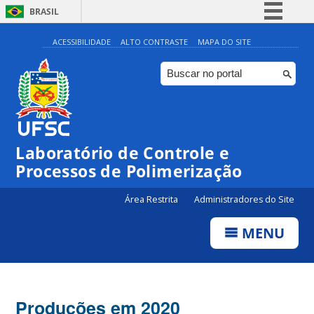
BRASIL
Simplifique!
ACESSIBILIDADE
ALTO CONTRASTE
MAPA DO SITE
Comunica BR
Participe
Acesso à informação
Legislação
Laboratório de Controle e
Canais
Processos de Polimerização
Área Restrita
Administradores do Site
MENU
Produções em 2020