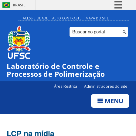
BRASIL
Simplifique!
ACESSIBILIDADE
ALTO CONTRASTE
MAPA DO SITE
Comunica BR
Participe
Acesso à informação
Legislação
Laboratório de Controle e
Canais
Processos de Polimerização
Área Restrita
Administradores do Site
MENU
LCP na mídia