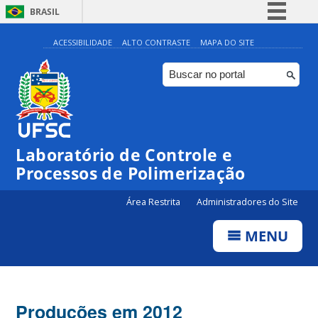
BRASIL
Simplifique!
ACESSIBILIDADE
ALTO CONTRASTE
MAPA DO SITE
Comunica BR
Participe
Acesso à informação
Legislação
Laboratório de Controle e
Canais
Processos de Polimerização
Área Restrita
Administradores do Site
MENU
Produções em 2012