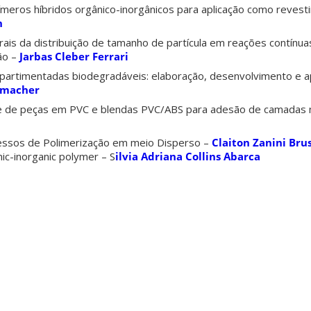
meros híbridos orgânico-inorgânicos para aplicação como reves
n
rais da distribuição de tamanho de partícula em reações contínua
ão –
Jarbas Cleber Ferrari
mpartimentadas biodegradáveis: elaboração, desenvolvimento e ap
inmacher
ie de peças em PVC e blendas PVC/ABS para adesão de camadas 
ssos de Polimerização em meio Disperso –
Claiton Zanini Br
nic-inorganic polymer – S
ilvia Adriana Collins Abarca