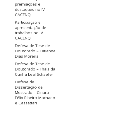
premiações e
destaques no IV
CACENQ
Participação e
apresentação de
trabalhos no IV
CACENQ
Defesa de Tese de
Doutorado – Tatianne
Dias Moreira
Defesa de Tese de
Doutorado – Thais da
Cunha Leal Schaefer
Defesa de
Dissertação de
Mestrado – Cinara
Félix Ribeiro Machado
e Cassettari