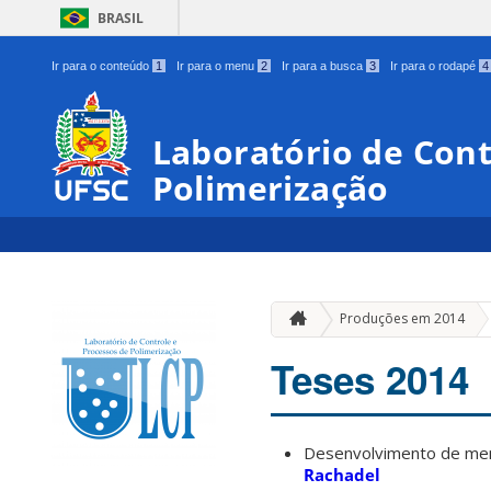
BRASIL
Ir para o conteúdo
1
Ir para o menu
2
Ir para a busca
3
Ir para o rodapé
4
Laboratório de Cont
Polimerização
Produções em 2014
Teses 2014
Desenvolvimento de mem
Rachadel