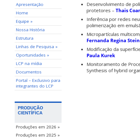
Desenvolvimento de polí
Apresentação
protetores –
Thais Coa
Home
Inferência por redes neu
Equipe »
polimerização em emuls
Nossa História
Micropartículas multico
Estrutura
Fernanda Regina Ste
Linhas de Pesquisa »
Modificação da superfíc
Oportunidades »
Paula Kurek
LCP na mídia
Monitoramento de Proce
Synthesis of hybrid orga
Documentos
Portal – Exclusivo para
integrantes do LCP
PRODUÇÃO
CIENTÍFICA
Produções em 2026 »
Produções em 2025 »