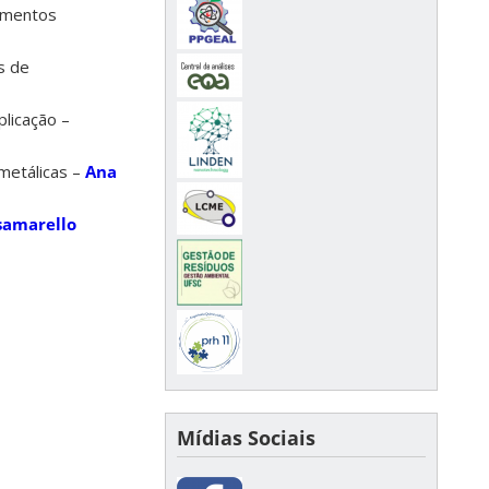
timentos
s de
licação –
metálicas –
Ana
usamarello
Mídias Sociais