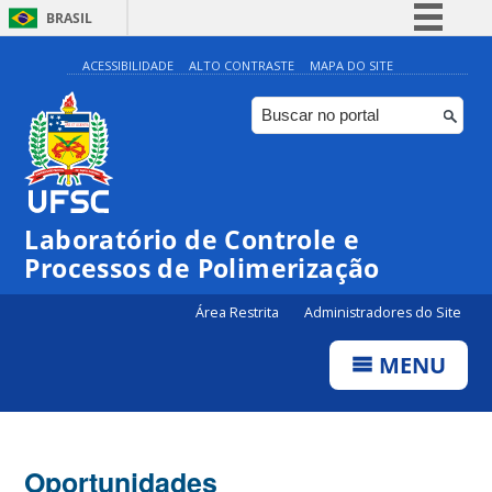
BRASIL
Simplifique!
ACESSIBILIDADE
ALTO CONTRASTE
MAPA DO SITE
Comunica BR
Participe
Acesso à informação
Legislação
Laboratório de Controle e
Canais
Processos de Polimerização
Área Restrita
Administradores do Site
MENU
Oportunidades