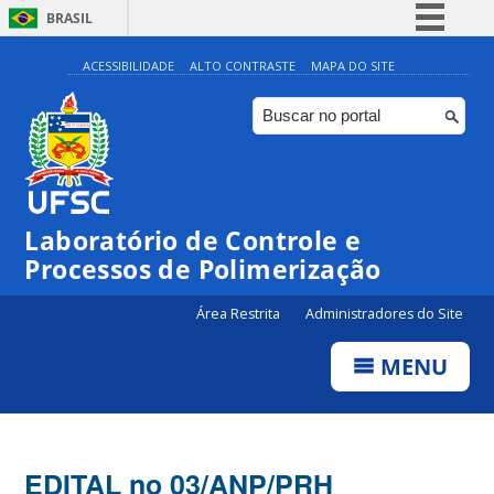
BRASIL
Simplifique!
ACESSIBILIDADE
ALTO CONTRASTE
MAPA DO SITE
Comunica BR
Participe
Acesso à informação
Legislação
Laboratório de Controle e
Canais
Processos de Polimerização
Área Restrita
Administradores do Site
MENU
EDITAL no 03/ANP/PRH