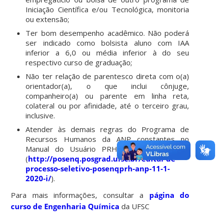
Iniciação Científica e/ou Tecnológica, monitoria
ou extensão;
Ter bom desempenho acadêmico. Não poderá
ser indicado como bolsista aluno com IAA
inferior a 6,0 ou média inferior à do seu
respectivo curso de graduação;
Não ter relação de parentesco direta com o(a)
orientador(a), o que inclui cônjuge,
companheiro(a) ou parente em linha reta,
colateral ou por afinidade, até o terceiro grau,
inclusive.
Atender às demais regras do Programa de
Recursos Humanos da ANP constantes no
Manual do Usuário PRH, disponível no link
(
http://posenq.posgrad.ufsc.br/edital-de-
processo-seletivo-posenqprh-anp-11-1-
2020-i/
).
Para mais informações, consultar a
página do
curso de Engenharia Química
da UFSC