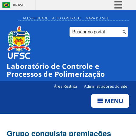
BRASIL
Simplifique!
ACESSIBILIDADE
ALTO CONTRASTE
MAPA DO SITE
Comunica BR
Participe
Acesso à informação
Legislação
Laboratório de Controle e
Canais
Processos de Polimerização
Área Restrita
Administradores do Site
MENU
Grupo conquista premiações