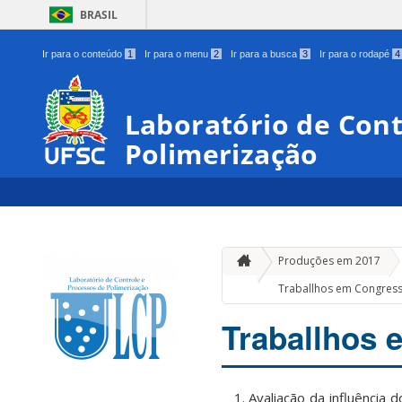
BRASIL
Ir para o conteúdo
1
Ir para o menu
2
Ir para a busca
3
Ir para o rodapé
4
Laboratório de Cont
Polimerização
Produções em 2017
Traballhos em Congres
Traballhos 
Avaliação da influência 