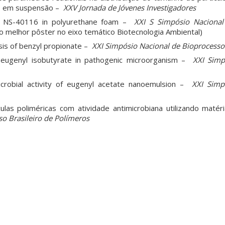
ão em suspensão –
XXV Jornada de Jóvenes Investigadores
ase NS-40116 in polyurethane foam –
XXI S Simpósio Nacional
 melhor pôster no eixo temático Biotecnologia Ambiental)
sis of benzyl propionate –
XXI Simpósio Nacional de Bioprocesso
of eugenyl isobutyrate in pathogenic microorganism –
XXI Simp
microbial activity of eugenyl acetate nanoemulsion –
XXI Simp
las poliméricas com atividade antimicrobiana utilizando matér
o Brasileiro de Polímeros