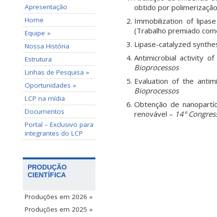
Apresentação
obtido por polimerizaç
Home
Immobilization of lip
(Trabalho premiado como
Equipe »
Lipase-catalyzed synthe
Nossa História
Antimicrobial activity 
Estrutura
Bioprocessos
Linhas de Pesquisa »
Evaluation of the anti
Oportunidades »
Bioprocessos
LCP na mídia
Obtenção de nanopartícu
Documentos
renovável –
14° Congress
Portal – Exclusivo para
integrantes do LCP
PRODUÇÃO
CIENTÍFICA
Produções em 2026 »
Produções em 2025 »