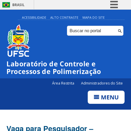
BRASIL
Simplifique!
ACESSIBILIDADE
ALTO CONTRASTE
MAPA DO SITE
Comunica BR
Participe
Acesso à informação
Legislação
Laboratório de Controle e
Canais
Processos de Polimerização
Área Restrita
Administradores do Site
MENU
Vaga para Pesquisador –