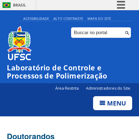
BRASIL
Simplifique!
ACESSIBILIDADE
ALTO CONTRASTE
MAPA DO SITE
Comunica BR
Participe
Acesso à informação
Legislação
Laboratório de Controle e
Canais
Processos de Polimerização
Área Restrita
Administradores do Site
MENU
Doutorandos