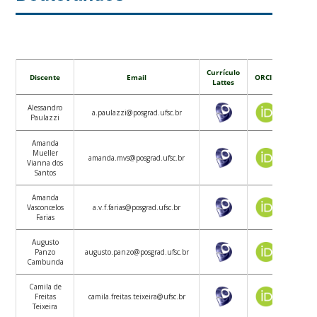
Currículo
Discente
Email
ORCID
Lattes
Alessandro
a.paulazzi@posgrad.ufsc.br
Paulazzi
Amanda
Mueller
amanda.mvs@posgrad.ufsc.br
Vianna dos
Santos
Amanda
Vasconcelos
a.v.f.farias@posgrad.ufsc.br
Farias
Augusto
Panzo
augusto.panzo@posgrad.ufsc.br
Cambunda
Camila de
Freitas
camila.freitas.teixeira@ufsc.br
Teixeira