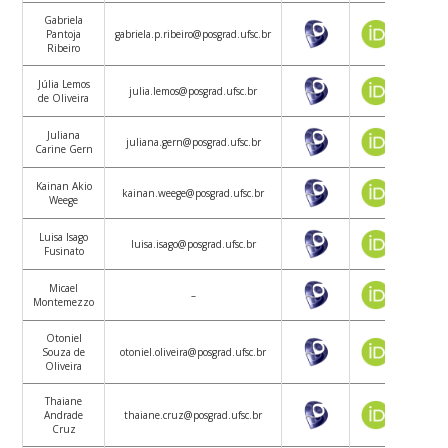
Gabriela
Pantoja
gabriela.p.ribeiro@posgrad.ufsc.br
Ribeiro
Júlia Lemos
julia.lemos@posgrad.ufsc.br
de Oliveira
Juliana
juliana.gern@posgrad.ufsc.br
Carine Gern
Kainan Akio
kainan.weege@posgrad.ufsc.br
Weege
Luisa Isago
luisa.isago@posgrad.ufsc.br
Fusinato
Micael
–
Montemezzo
Otoniel
Souza de
otoniel.oliveira@posgrad.ufsc.br
Oliveira
Thaiane
Andrade
thaiane.cruz@posgrad.ufsc.br
Cruz