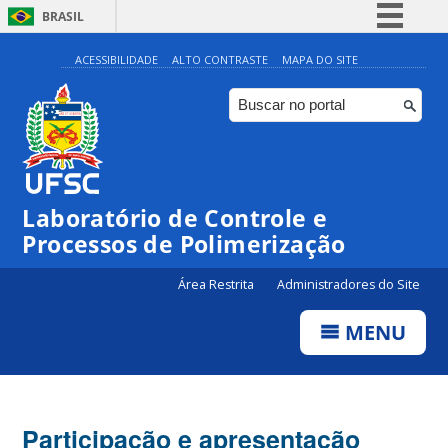
BRASIL
Simplifique!
ACESSIBILIDADE
ALTO CONTRASTE
MAPA DO SITE
Comunica BR
Participe
Acesso à informação
Legislação
Laboratório de Controle e
Canais
Processos de Polimerização
Área Restrita
Administradores do Site
MENU
Participação e apresentação