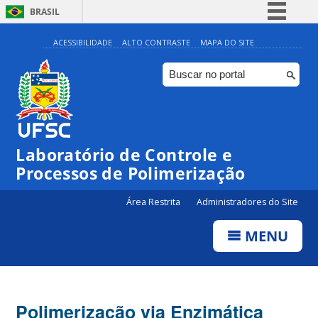
BRASIL
Simplifique!
ACESSIBILIDADE
ALTO CONTRASTE
MAPA DO SITE
Comunica BR
Participe
Acesso à informação
Legislação
Laboratório de Controle e
Canais
Processos de Polimerização
Área Restrita
Administradores do Site
MENU
Polimerização via Enzimática