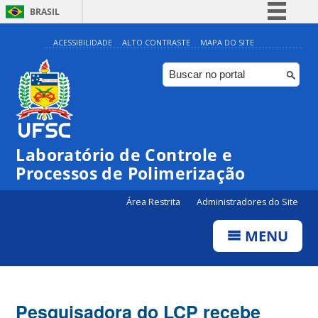
BRASIL
Simplifique!
ACESSIBILIDADE
ALTO CONTRASTE
MAPA DO SITE
Comunica BR
Participe
Acesso à informação
Legislação
Laboratório de Controle e
Canais
Processos de Polimerização
Área Restrita
Administradores do Site
MENU
Pesquisadora do LCP recebe